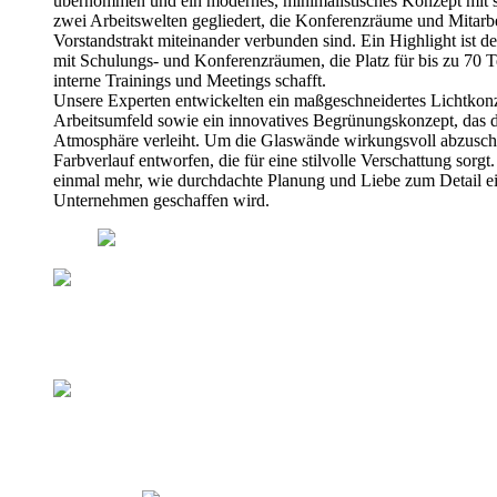
übernommen und ein modernes, minimalistisches Konzept mit s
zwei Arbeitswelten gegliedert, die Konferenzräume und Mitarb
Vorstandstrakt miteinander verbunden sind. Ein Highlight ist 
mit Schulungs- und Konferenzräumen, die Platz für bis zu 70 T
interne Trainings und Meetings schafft.
Unsere Experten entwickelten ein maßgeschneidertes Lichtkon
Arbeitsumfeld sowie ein innovatives Begrünungskonzept, das d
Atmosphäre verleiht. Um die Glaswände wirkungsvoll abzuschir
Farbverlauf entworfen, die für eine stilvolle Verschattung sorg
einmal mehr, wie durchdachte Planung und Liebe zum Detail ei
Unternehmen geschaffen wird.